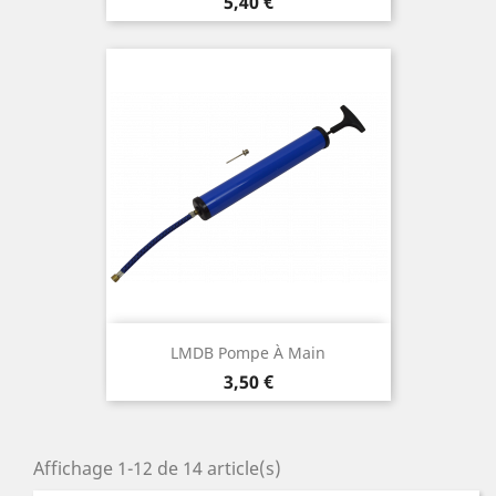
Prix
5,40 €
LMDB Pompe À Main
Prix
3,50 €
Affichage 1-12 de 14 article(s)