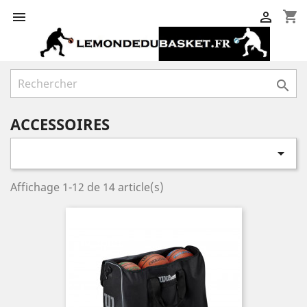
shopping_cart



ACCESSOIRES

Affichage 1-12 de 14 article(s)