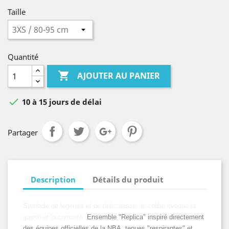
Taille
Quantité

AJOUTER AU PANIER

10 à 15 jours de délai
Partager
Description
Détails du produit
Symbole de légèreté et de délicatesse, le colibri évoque la
gaieté et la curiosité.
Ensemble "Replica" inspiré directement
des équipes officielles de la NBA, tenues "respirantes" et