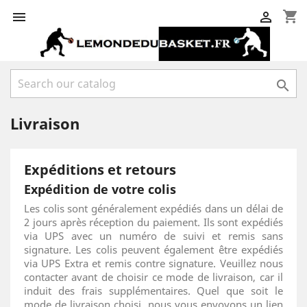
shopping_cart



Livraison
Expéditions et retours
Expédition de votre colis
Les colis sont généralement expédiés dans un délai de
2 jours après réception du paiement. Ils sont expédiés
via UPS avec un numéro de suivi et remis sans
signature. Les colis peuvent également être expédiés
via UPS Extra et remis contre signature. Veuillez nous
contacter avant de choisir ce mode de livraison, car il
induit des frais supplémentaires. Quel que soit le
mode de livraison choisi, nous vous envoyons un lien