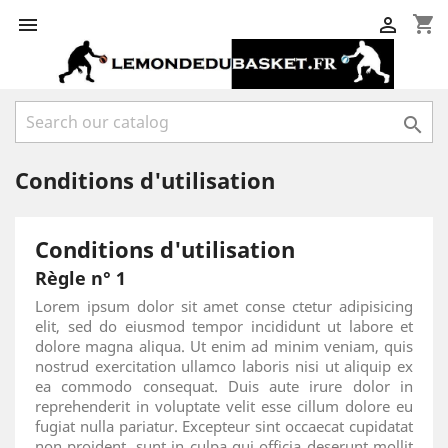
shopping_cart



Conditions d'utilisation
Conditions d'utilisation
Règle n° 1
Lorem ipsum dolor sit amet conse ctetur adipisicing
elit, sed do eiusmod tempor incididunt ut labore et
dolore magna aliqua. Ut enim ad minim veniam, quis
nostrud exercitation ullamco laboris nisi ut aliquip ex
ea commodo consequat. Duis aute irure dolor in
reprehenderit in voluptate velit esse cillum dolore eu
fugiat nulla pariatur. Excepteur sint occaecat cupidatat
non proident, sunt in culpa qui officia deserunt mollit