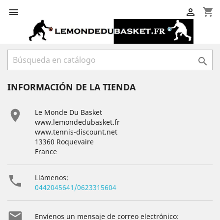
shopping_cart



INFORMACIÓN DE LA TIENDA

Le Monde Du Basket
www.lemondedubasket.fr
www.tennis-discount.net
13360 Roquevaire
France

Llámenos:
0442045641/0623315604

Envíenos un mensaje de correo electrónico: