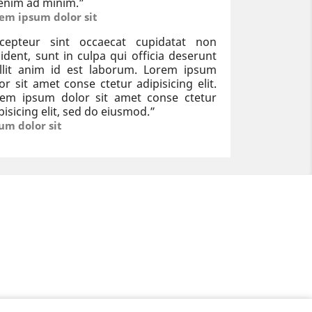
enim ad minim.
”
em ipsum dolor sit
xcepteur sint occaecat cupidatat non
ident, sunt in culpa qui officia deserunt
llit anim id est laborum. Lorem ipsum
or sit amet conse ctetur adipisicing elit.
rem ipsum dolor sit amet conse ctetur
pisicing elit, sed do eiusmod.
”
um dolor sit