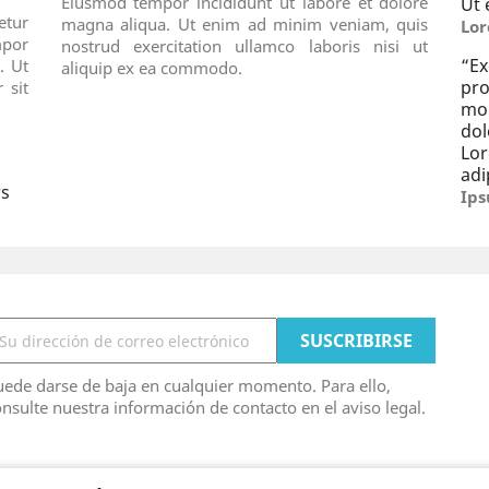
Eiusmod tempor incididunt ut labore et dolore
Ut 
tur
magna aliqua. Ut enim ad minim veniam, quis
Lor
por
nostrud exercitation ullamco laboris nisi ut
“
E
. Ut
aliquip ex ea commodo.
pro
 sit
mo
dol
Lo
adi
rs
Ips
ede darse de baja en cualquier momento. Para ello,
nsulte nuestra información de contacto en el aviso legal.