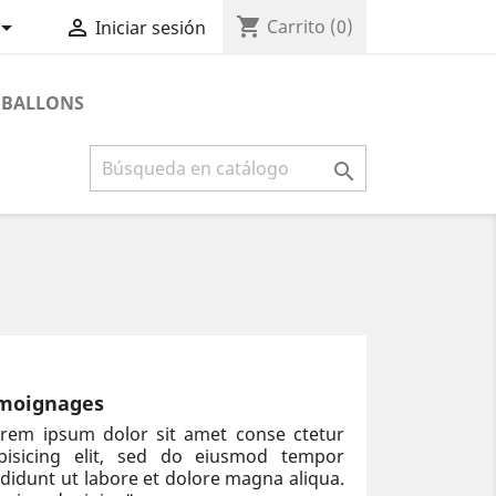
shopping_cart


Carrito
(0)
Iniciar sesión
BALLONS

moignages
rem ipsum dolor sit amet conse ctetur
ipisicing elit, sed do eiusmod tempor
ididunt ut labore et dolore magna aliqua.