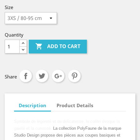
Size
Quantity

ADD TO CART
Share
Description
Product Details
Symbole de légèreté et de délicatesse, le colibri évoque la
gaieté et la curiosité.
La collection PolyFaune de la marque
Studio Design propose des pièces aux coupes basiques et